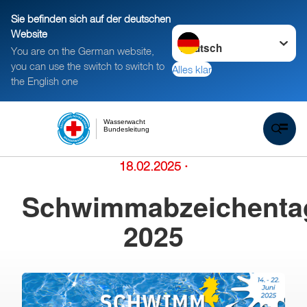
Sie befinden sich auf der deutschen
Sprache wechseln zu
Website
You are on the German website,
you can use the switch to switch to
Alles klar
the English one
Wasserwacht
Bundesleitung
18.02.2025
·
Schwimmabzeichenta
2025