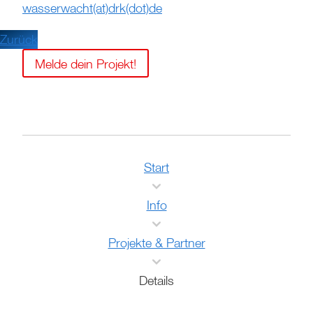
wasserwacht(at)drk(dot)de
Zurück
Melde dein Projekt!
Start
Info
Projekte & Partner
Details