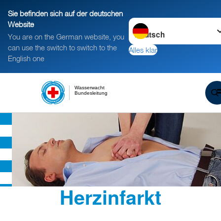
Sie befinden sich auf der deutschen
Sprache wechseln zu
Website
You are on the German website, you
can use the switch to switch to the
Alles klar
English one
Wasserwacht
Bundesleitung
Herzinfarkt