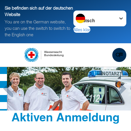
Sie befinden sich auf der deutschen
Sprache wechseln zu
Website
You are on the German website,
you can use the switch to switch to
Alles klar
the English one
Wasserwacht
Bundesleitung
Aktiven Anmeldung