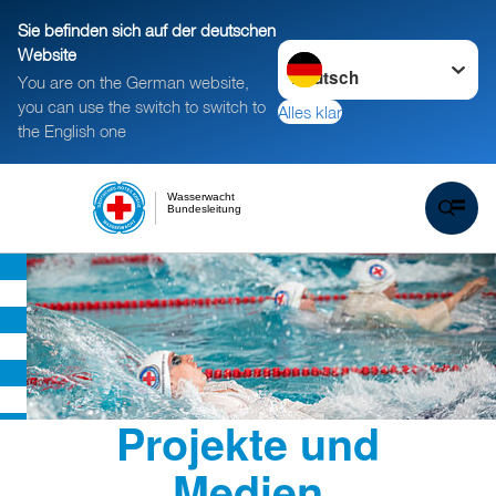
Sie befinden sich auf der deutschen
Sprache wechseln zu
Website
You are on the German website,
you can use the switch to switch to
Alles klar
the English one
Wasserwacht
Bundesleitung
Projekte und
Medien