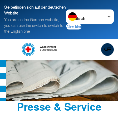
Sie befinden sich auf der deutschen
Sprache wechseln zu
Website
You are on the German website,
you can use the switch to switch to
Alles klar
the English one
Wasserwacht
Bundesleitung
Presse & Service