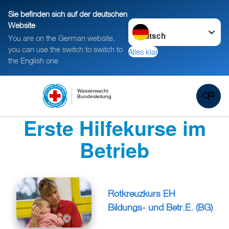
Sie befinden sich auf der deutschen
Sprache wechseln zu
Website
You are on the German website,
you can use the switch to switch to
Alles klar
the English one
Wasserwacht
Bundesleitung
Erste Hilfekurse im
Betrieb
Rotkreuzkurs EH
Bildungs- und Betr.E. (BG)