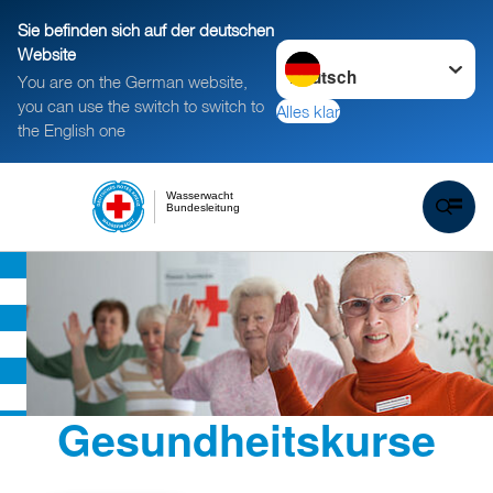
Sie befinden sich auf der deutschen
Sprache wechseln zu
Website
You are on the German website,
you can use the switch to switch to
Alles klar
the English one
Wasserwacht
Bundesleitung
Gesundheitskurse