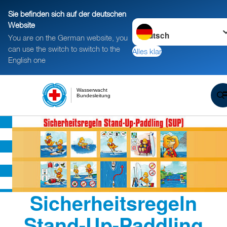
Sie befinden sich auf der deutschen
Sprache wechseln zu
Website
You are on the German website, you
can use the switch to switch to the
Alles klar
English one
Wasserwacht
Bundesleitung
Sicherheitsregeln
Stand-Up-Paddling